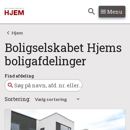
Menu
Hop til søgning
Hop til indhold
Hjem
Boligselskabet Hjems
boligafdelinger
Find afdeling
Sortering: