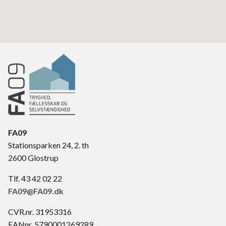
FA09
Stationsparken 24, 2. th
2600 Glostrup
Tlf. 43 42 02 22
FA09@FA09.dk
CVR.nr. 31953316
EANnr. 5790001269289