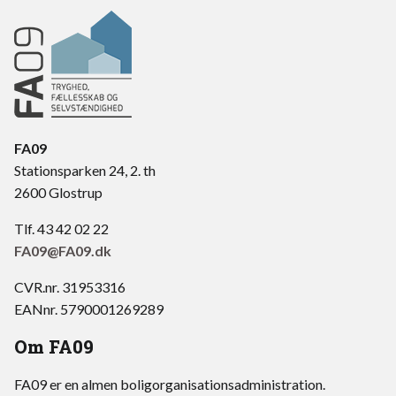
FA09
Stationsparken 24, 2. th
2600 Glostrup
Tlf. 43 42 02 22
FA09@FA09.dk
CVR.nr. 31953316
EANnr. 5790001269289
Om FA09
FA09 er en almen boligorganisationsadministration.